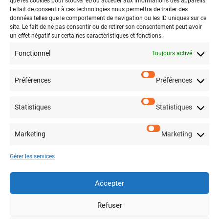
que les cookies pour stocker et/ou accéder aux informations des appareils.
MAISON DE L ENFANCE ET DE LA JEUNESSE : 12 rue Ludovic Halevy
Le fait de consentir à ces technologies nous permettra de traiter des
données telles que le comportement de navigation ou les ID uniques sur ce
94370 Sucy-en-Brie
site. Le fait de ne pas consentir ou de retirer son consentement peut avoir
un effet négatif sur certaines caractéristiques et fonctions.
Fonctionnel
Toujours activé
Préférences
Préférences
Législations
Mentions légales
Statistiques
Statistiques
Politique de confidentialité
Marketing
Marketing
Infos
Contact
Gérer les services
Plan du site
Accepter
Partenaire / Institution
En savoir plus
Refuser