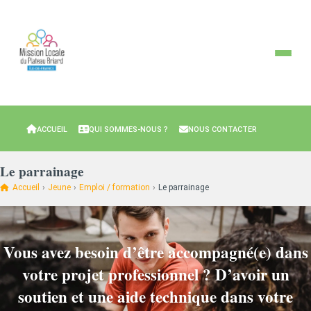
ACCUEIL
QUI SOMMES-NOUS ?
NOUS CONTACTER
Le parrainage
Accueil
›
Jeune
›
Emploi / formation
›
Le parrainage
Vous avez besoin d’être accompagné(e) dans
votre projet professionnel ? D’avoir un
soutien et une aide technique dans votre