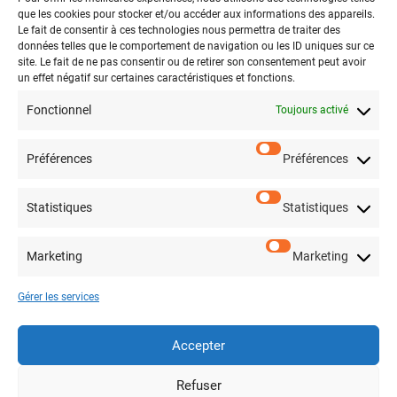
Contact
que les cookies pour stocker et/ou accéder aux informations des appareils.
Le fait de consentir à ces technologies nous permettra de traiter des
données telles que le comportement de navigation ou les ID uniques sur ce
Partager
site. Le fait de ne pas consentir ou de retirer son consentement peut avoir
un effet négatif sur certaines caractéristiques et fonctions.
Fonctionnel
Toujours activé
Préférences
Préférences
Législations
Mentions légales
Statistiques
Statistiques
Politique de confidentialité
Marketing
Marketing
Infos
Contact
Gérer les services
Plan du site
Accepter
Partenaire / Institution
En savoir plus
Refuser