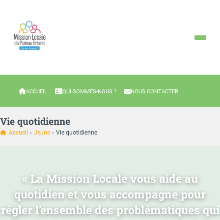
ACCUEIL
QUI SOMMES-NOUS ?
NOUS CONTACTER
Vie quotidienne
Accueil
›
Jeune
›
Vie quotidienne
« La Mission Locale vous aide au
quotidien et vous accompagne pour
régler l’ensemble des problématiques qui