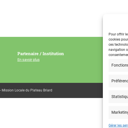
Pour offrir l
cookies pour
ces technolo
navigation ou
Partenaire / Institution
consentement
En savoir plus
Fonction
Préféren
- Mission Locale du Plateau Briard
Statistiq
Marketin
Gérer les ser