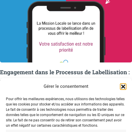
Engagement dans le Processus de Labellisation :
Une Nouvelle Étape pour notre Mission Locale
Gérer le consentement
Nous sommes ravis de vous annoncer que la Mission Locale du Plateau
Pour offrir les meilleures expériences, nous utilisons des technologies telles
Briard a engagé un processus de labellisation, démontrant ainsi notre
que les cookies pour stocker et/ou accéder aux informations des appareils.
engagement continu envers…
Le fait de consentir à ces technologies nous permettra de traiter des
données telles que le comportement de navigation ou les ID uniques sur ce
7 mars 2024
site. Le fait de ne pas consentir ou de retirer son consentement peut avoir
un effet négatif sur certaines caractéristiques et fonctions.