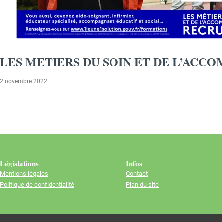
LES METIERS DU SOIN ET DE L’AC
2 novembre 2022
Législations
Infos
Mentions légales
Contact
Politique de confidentialité
Plan du site