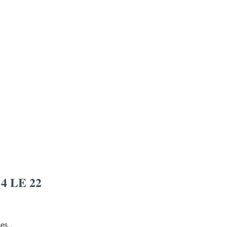
 LE 22
uses…