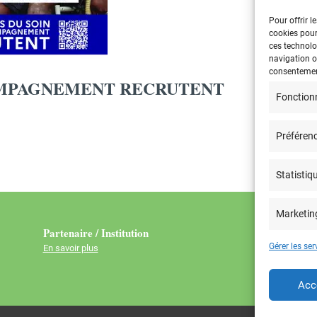
Pour offrir l
cookies pour
ces technolo
navigation ou
consentement
COMPAGNEMENT RECRUTENT
Fonction
Préféren
Statistiq
Marketin
Partenaire / Institution
Gérer les ser
En savoir plus
Acc