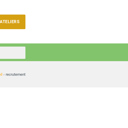
ATELIERS
il
›
recrutement