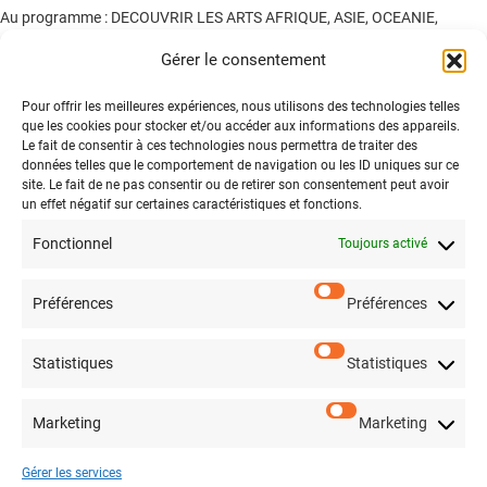
Au programme : DECOUVRIR LES ARTS AFRIQUE, ASIE, OCEANIE,
AMERIQUE visite guidée.
Gérer le consentement
Pour offrir les meilleures expériences, nous utilisons des technologies telles
Les places sont limitées, nous vous invitons à vous inscrire au plus vite et
que les cookies pour stocker et/ou accéder aux informations des appareils.
avant le vendredi 17 juin à l’accueil de la Mission Locale ou par téléphone
Le fait de consentir à ces technologies nous permettra de traiter des
données telles que le comportement de navigation ou les ID uniques sur ce
au 01.56.32.30.70.
site. Le fait de ne pas consentir ou de retirer son consentement peut avoir
un effet négatif sur certaines caractéristiques et fonctions.
Fonctionnel
Toujours activé
Préférences
Préférences
Législations
Mentions légales
Statistiques
Statistiques
Politique de confidentialité
Marketing
Marketing
Infos
Contact
Gérer les services