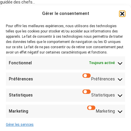
guidée des chefs…
28 mars 2022
Gérer le consentement
Pour offrir les meilleures expériences, nous utilisons des technologies
telles que les cookies pour stocker et/ou accéder aux informations des
appareils. Le fait de consentir à ces technologies nous permettra de traiter
Pagination des publications
des données telles que le comportement de navigation ou les ID uniques
sur ce site. Le fait de ne pas consentir ou de retirer son consentement peut
Précédent
Suivant
«
1
2
3
»
avoir un effet négatif sur certaines caractéristiques et fonctions.
Fonctionnel
Toujours activé
Préférences
Préférences
Législations
Mentions légales
Statistiques
Statistiques
Politique de confidentialité
Marketing
Marketing
Infos
Contact
Gérer les services
Plan du site